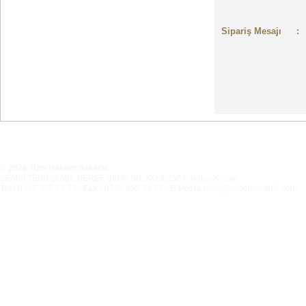
Sipariş Mesajı
:
© 2026 Tüm Hakları Saklıdır.
ŞEMSİ TEBRİZİ MH. ŞEREF ŞİRİN SK. NO:9/Z32 Karatay/Konya
Tel :
0332 352 73 73 -
Fax :
0332 352 73 73 -
E-Posta :
info@sabelektronik.com