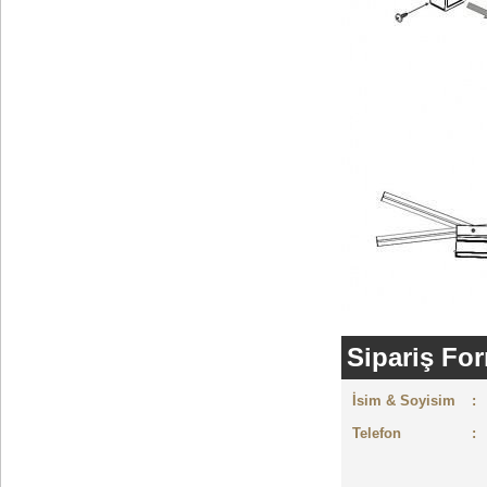
Sipariş Fo
İsim & Soyisim
:
Telefon
: