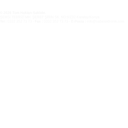
© 2026 Tüm Hakları Saklıdır.
ŞEMSİ TEBRİZİ MH. ŞEREF ŞİRİN SK. NO:9/Z32 Karatay/Konya
Tel :
0332 352 73 73 -
Fax :
0332 352 73 73 -
E-Posta :
info@sabelektronik.com